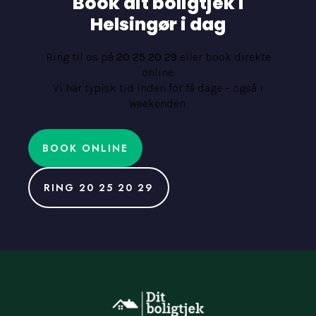
Book dit boligtjek i
Helsingør i dag
Ring til os på
20 25 20 29
eller book direkte
online.
Vi har typisk tid inden for få dage – også i
weekenden.
BOOK ONLINE
RING 20 25 20 29