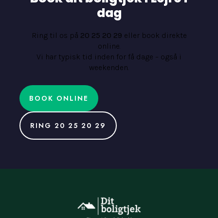
dag
Ring til os på
20 25 20 29
eller book direkte
online.
Vi har typisk tid inden for få dage – også i
weekenden.
BOOK ONLINE
RING 20 25 20 29