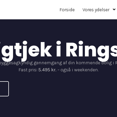
Forside
Vores ydelser
igtjek i Ring
 byggesagkyndig gennemgang af din kommende bolig i R
Fast pris:
5.495 kr.
– også i weekenden.