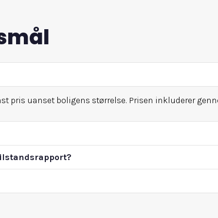
gsmål
 fast pris uanset boligens størrelse. Prisen inkluderer gen
tilstandsrapport?