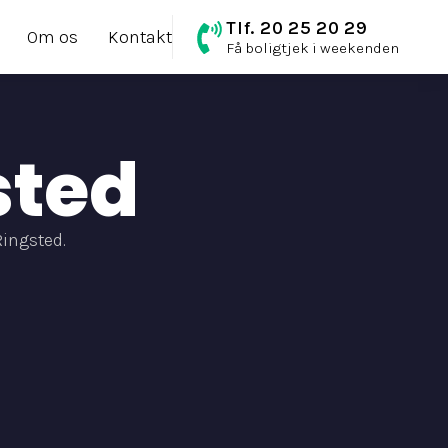
Tlf. 20 25 20 29
Om os
Kontakt
Få boligtjek i weekenden
sted
ingsted.