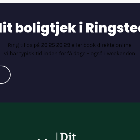
it boligtjek i Ringste
Ring til os på
20 25 20 29
eller book direkte online.
Vi har typisk tid inden for få dage – også i weekenden.