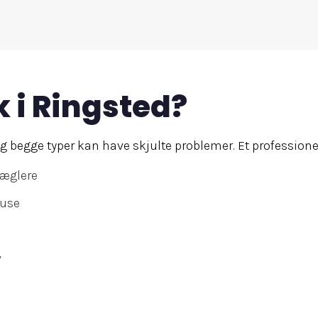
k i Ringsted?
 begge typer kan have skjulte problemer. Et professionelt
mæglere
huse
v