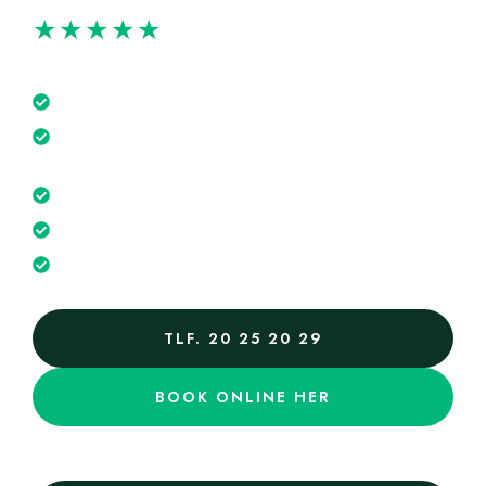
★★★★★
VI FÅR 5 STJERNER FRA VORES KUNDER
Træværk
Få en
professionel vurdering
af boligens tilstand
Undgå
ubehagelige overrakelser
når du køber
bolig
Undgå
dyre reparationer
og uforudsete udgifter
Forhandl en
bedre købspris
Få et prisestimat for
Fremtidige
vedligeholdelsesbehov
TLF. 20 25 20 29
BOOK ONLINE HER